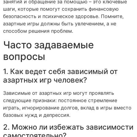
занятий и обращение за помощью – это ключевые
шаги, которые помогут сохранить финансовую
безопасность и психическое здоровье. Помните,
азартные игры должны быть увлечением, а не
способом решения проблем.
Часто задаваемые
вопросы
1. Как ведет себя зависимый от
азартных игр человек?
Зависимые от азартных игр могут проявлять
следующие признаки: постоянное стремление
играть, игнорирование долгов, вклад в игры вместо
базовых нужд и депрессия.
2. Можно ли избежать зависимости
самостоятельно?