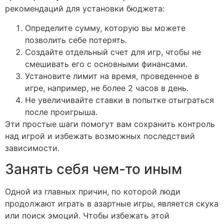
рекомендаций для установки бюджета:
Определите сумму, которую вы можете
позволить себе потерять.
Создайте отдельный счет для игр, чтобы не
смешивать его с основными финансами.
Установите лимит на время, проведенное в
игре, например, не более 2 часов в день.
Не увеличивайте ставки в попытке отыграться
после проигрыша.
Эти простые шаги помогут вам сохранить контроль
над игрой и избежать возможных последствий
зависимости.
Занять себя чем-то иным
Одной из главных причин, по которой люди
продолжают играть в азартные игры, является скука
или поиск эмоций. Чтобы избежать этой