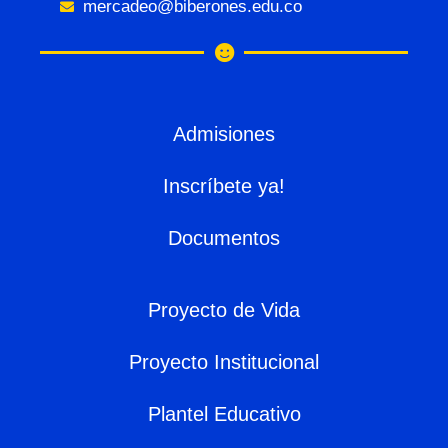
mercadeo@biberones.edu.co
Admisiones
Inscríbete ya!
Documentos
Proyecto de Vida
Proyecto Institucional
Plantel Educativo