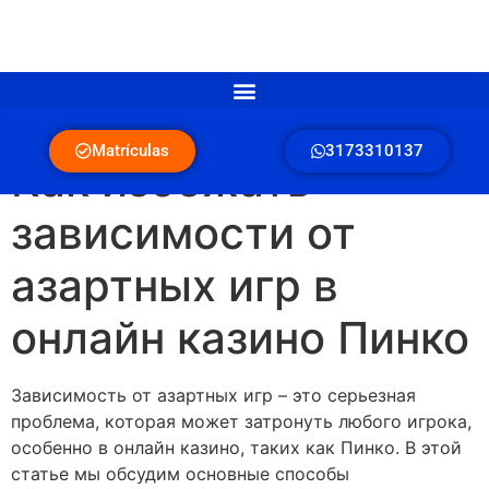
Matrículas
3173310137
Как избежать
зависимости от
азартных игр в
онлайн казино Пинко
Зависимость от азартных игр – это серьезная
проблема, которая может затронуть любого игрока,
особенно в онлайн казино, таких как Пинко. В этой
статье мы обсудим основные способы