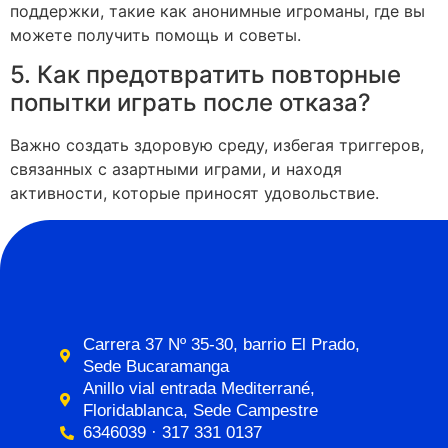
поддержки, такие как анонимные игроманы, где вы
можете получить помощь и советы.
5. Как предотвратить повторные
попытки играть после отказа?
Важно создать здоровую среду, избегая триггеров,
связанных с азартными играми, и находя
активности, которые приносят удовольствие.
Carrera 37 Nº 35-30, barrio El Prado,
Sede Bucaramanga
Anillo vial entrada Mediterrané,
Floridablanca, Sede Campestre
6346039 · 317 331 0137