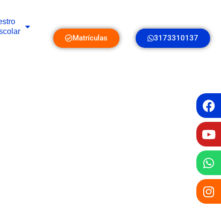
stro
scolar
Matrículas
3173310137