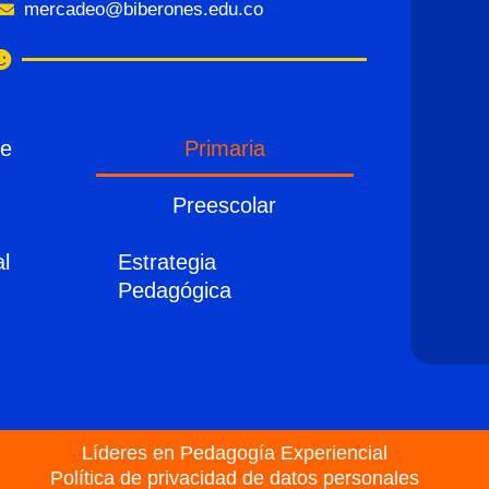
mercadeo@biberones.edu.co
de
Primaria
Preescolar
al
Estrategia
Pedagógica
Líderes en Pedagogía Experiencial
Política de privacidad de datos personales