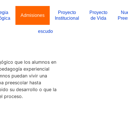
tegia
Proyecto
Proyecto
Nue
Admisiones
ógica
Institucional
de Vida
Pree
escudo
gógico que los alumnos en
 pedagogía experiencial
umnos puedan vivir una
pa preescolar hasta
pido su desarrollo o que la
l proceso.