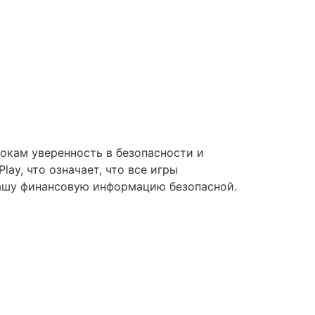
окам уверенность в безопасности и
ay, что означает, что все игры
вашу финансовую информацию безопасной.