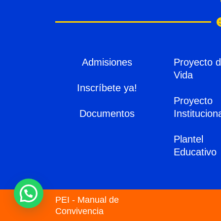
Admisiones
Proyecto 
Vida
Inscríbete ya!
Proyecto
Documentos
Institucion
Plantel
Educativo
PEI - Manual de
Convivencia