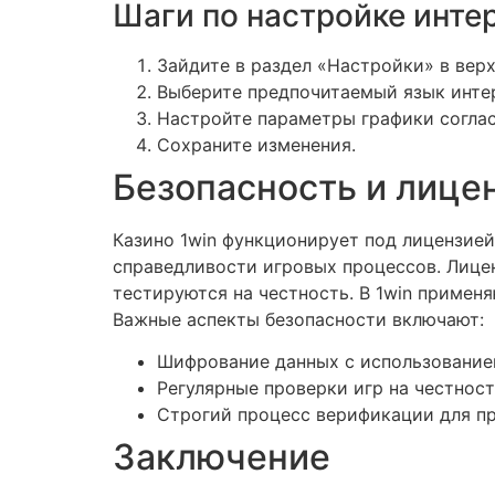
Шаги по настройке интер
Зайдите в раздел «Настройки» в вер
Выберите предпочитаемый язык инте
Настройте параметры графики согла
Сохраните изменения.
Безопасность и лицен
Казино 1win функционирует под лицензией
справедливости игровых процессов. Лиценз
тестируются на честность. В 1win приме
Важные аспекты безопасности включают:
Шифрование данных с использование
Регулярные проверки игр на честност
Строгий процесс верификации для п
Заключение