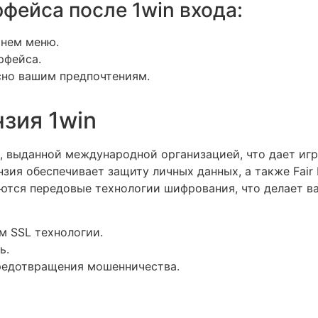
фейса после 1win входа:
хнем меню.
рфейса.
сно вашим предпочтениям.
зия 1win
, выданной международной организацией, что дает игр
ия обеспечивает защиту личных данных, а также Fair Pl
няются передовые технологии шифрования, что делает 
м SSL технологии.
ь.
редотвращения мошенничества.