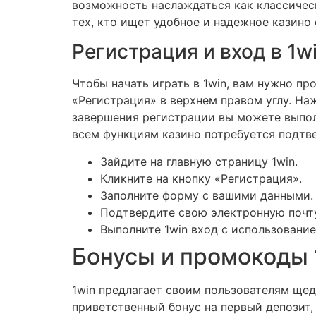
возможность наслаждаться как классичес
тех, кто ищет удобное и надежное казино
Регистрация и вход в 1w
Чтобы начать играть в 1win, вам нужно пр
«Регистрация» в верхнем правом углу. На
завершения регистрации вы можете выполн
всем функциям казино потребуется подтв
Зайдите на главную страницу 1win.
Кликните на кнопку «Регистрация».
Заполните форму с вашими данными.
Подтвердите свою электронную почту
Выполните 1win вход с использование
Бонусы и промокоды 
1win предлагает своим пользователям ще
приветственный бонус на первый депозит,