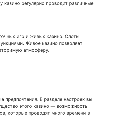
ку казино регулярно проводит различные
точных игр и живых казино. Слоты
функциями. Живое казино позволяет
овторимую атмосферу.
ые предпочтения. В разделе настроек вы
ущество этого казино — возможность
ков, которые проводят много времени в