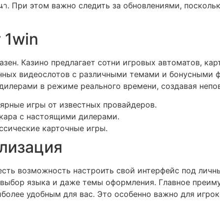
่นา. При этом важно следить за обновлениями, посколь
 1win
азен. Казино предлагает сотни игровых автоматов, кар
нных видеослотов с различными темами и бонусными 
дилерами в режиме реального времени, создавая неп
лярные игры от известных провайдеров.
ккара с настоящими дилерами.
ассические карточные игры.
лизация
с есть возможность настроить свой интерфейс под личн
выбор языка и даже темы оформления. Главное преим
иболее удобным для вас. Это особенно важно для игро