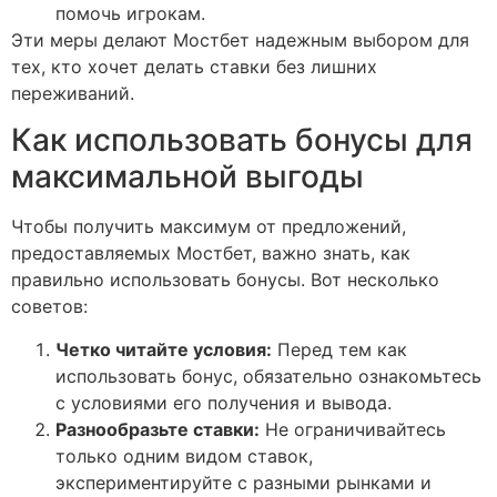
помочь игрокам.
Эти меры делают Мостбет надежным выбором для
тех, кто хочет делать ставки без лишних
переживаний.
Как использовать бонусы для
максимальной выгоды
Чтобы получить максимум от предложений,
предоставляемых Мостбет, важно знать, как
правильно использовать бонусы. Вот несколько
советов:
Четко читайте условия:
Перед тем как
использовать бонус, обязательно ознакомьтесь
с условиями его получения и вывода.
Разнообразьте ставки:
Не ограничивайтесь
только одним видом ставок,
экспериментируйте с разными рынками и