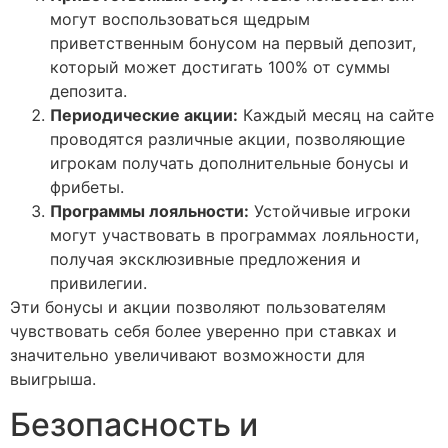
могут воспользоваться щедрым
приветственным бонусом на первый депозит,
который может достигать 100% от суммы
депозита.
Периодические акции:
Каждый месяц на сайте
проводятся различные акции, позволяющие
игрокам получать дополнительные бонусы и
фрибеты.
Программы лояльности:
Устойчивые игроки
могут участвовать в программах лояльности,
получая эксклюзивные предложения и
привилегии.
Эти бонусы и акции позволяют пользователям
чувствовать себя более уверенно при ставках и
значительно увеличивают возможности для
выигрыша.
Безопасность и