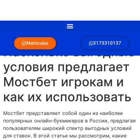
Matrículas
3173310137
Насколько выгодные
условия предлагает
Мостбет игрокам и
как их использовать
Мостбет представляет собой один из наиболее
популярных онлайн-букмекеров в России, предлагая
пользователям широкий спектр выгодных условий
для ставок. В этой статье мы рассмотрим, какие