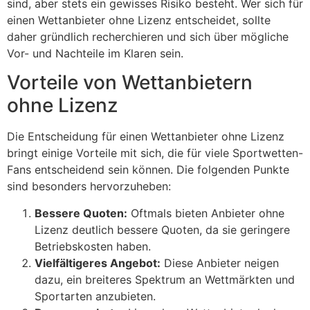
sind, aber stets ein gewisses Risiko besteht. Wer sich für
einen Wettanbieter ohne Lizenz entscheidet, sollte
daher gründlich recherchieren und sich über mögliche
Vor- und Nachteile im Klaren sein.
Vorteile von Wettanbietern
ohne Lizenz
Die Entscheidung für einen Wettanbieter ohne Lizenz
bringt einige Vorteile mit sich, die für viele Sportwetten-
Fans entscheidend sein können. Die folgenden Punkte
sind besonders hervorzuheben:
Bessere Quoten:
Oftmals bieten Anbieter ohne
Lizenz deutlich bessere Quoten, da sie geringere
Betriebskosten haben.
Vielfältigeres Angebot:
Diese Anbieter neigen
dazu, ein breiteres Spektrum an Wettmärkten und
Sportarten anzubieten.