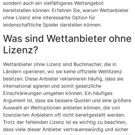
sondern auch ein vielfältigeres Wettangebot
bereitstellen können. Erfahren Sie, warum Wettanbieter
ohne Lizenz eine interessante Option für
leidenschaftliche Spieler darstellen können.
Was sind Wettanbieter ohne
Lizenz?
Wettanbieter ohne Lizenz sind Buchmacher, die in
Ländern operieren, wo sie keine offizielle Wettlizenz
besitzen. Diese Anbieter reklamieren häufig, dass sie
international agieren und somit gesetzliche
Einschränkungen umgehen können. Ein häufiges
Argument ist, dass sie bessere Quoten und eine größere
Auswahl an Wettoptionen anbieten können, die von
lizenzierten Anbietern oft nicht bereitgestellt werden.
Trotz der fehlenden Lizenz ist es wichtig zu beachten,
dass viele dieser Anbieter vertrauenswürdig und sicher