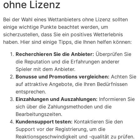
ohne Lizenz
Bei der Wahl eines Wettanbieters ohne Lizenz sollten
einige wichtige Punkte beachtet werden, um
sicherzustellen, dass Sie ein positives Wetterlebnis
haben. Hier sind einige Tipps, die Ihnen helfen können:
Recherchieren Sie die Anbieter:
Überprüfen Sie
die Reputation und die Erfahrungen anderer
Spieler mit dem Anbieter.
Bonusse und Promotions vergleichen:
Achten Sie
auf attraktive Angebote, die Ihren Bedürfnissen
entsprechen.
Einzahlungen und Auszahlungen:
Informieren Sie
sich über die Zahlungsmethoden und die
Bearbeitungszeiten.
Kundensupport testen:
Kontaktieren Sie den
Support vor der Registrierung, um die
Reaktionsgeschwindigkeit und -qualität zu prüfen.