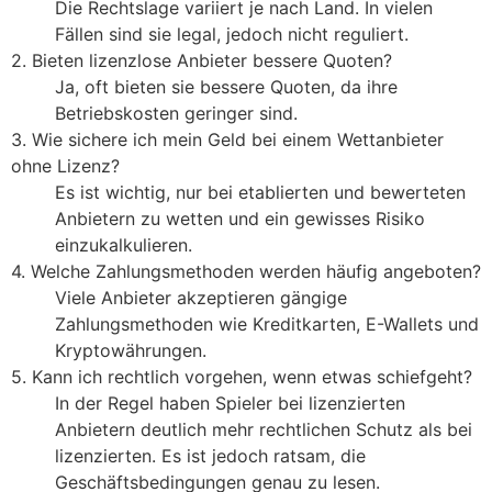
Die Rechtslage variiert je nach Land. In vielen
Fällen sind sie legal, jedoch nicht reguliert.
2. Bieten lizenzlose Anbieter bessere Quoten?
Ja, oft bieten sie bessere Quoten, da ihre
Betriebskosten geringer sind.
3. Wie sichere ich mein Geld bei einem Wettanbieter
ohne Lizenz?
Es ist wichtig, nur bei etablierten und bewerteten
Anbietern zu wetten und ein gewisses Risiko
einzukalkulieren.
4. Welche Zahlungsmethoden werden häufig angeboten?
Viele Anbieter akzeptieren gängige
Zahlungsmethoden wie Kreditkarten, E-Wallets und
Kryptowährungen.
5. Kann ich rechtlich vorgehen, wenn etwas schiefgeht?
In der Regel haben Spieler bei lizenzierten
Anbietern deutlich mehr rechtlichen Schutz als bei
lizenzierten. Es ist jedoch ratsam, die
Geschäftsbedingungen genau zu lesen.