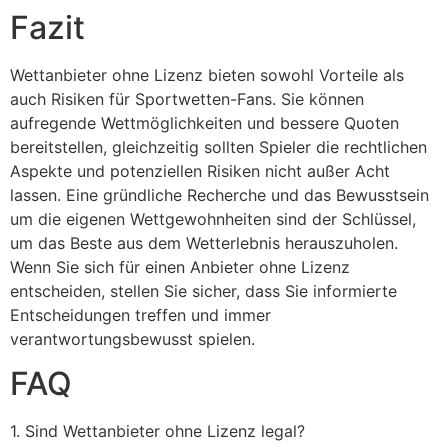
Fazit
Wettanbieter ohne Lizenz bieten sowohl Vorteile als
auch Risiken für Sportwetten-Fans. Sie können
aufregende Wettmöglichkeiten und bessere Quoten
bereitstellen, gleichzeitig sollten Spieler die rechtlichen
Aspekte und potenziellen Risiken nicht außer Acht
lassen. Eine gründliche Recherche und das Bewusstsein
um die eigenen Wettgewohnheiten sind der Schlüssel,
um das Beste aus dem Wetterlebnis herauszuholen.
Wenn Sie sich für einen Anbieter ohne Lizenz
entscheiden, stellen Sie sicher, dass Sie informierte
Entscheidungen treffen und immer
verantwortungsbewusst spielen.
FAQ
1. Sind Wettanbieter ohne Lizenz legal?