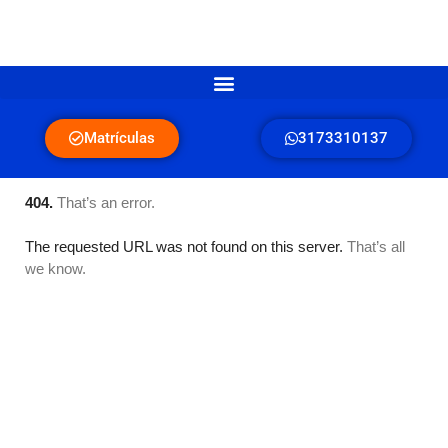
Matrículas
3173310137