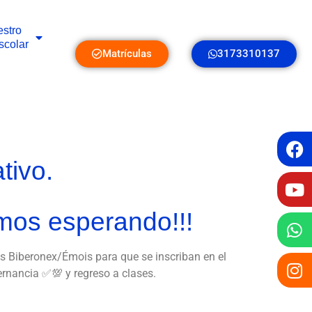
stro
scolar
Matrículas
3173310137
tivo.
mos esperando!!!
s Biberonex/Émois para que se inscriban en el
rnancia ✅💯 y regreso a clases.