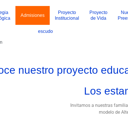
tegia
Proyecto
Proyecto
Nue
Admisiones
ógica
Institucional
de Vida
Pree
escudo
m
ce nuestro proyecto educa
Los esta
Invitamos a nuestras familia
modelo de Alte